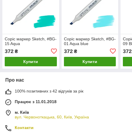
Copic маркер Sketch, #BG-
Copic маркер Sketch, #BG-
Copi
15 Aqua
01 Aqua blue
09 B
372
372
372
₴
₴
Купити
Купити
Про нас
100% позитивних з 42 відгуків за рік
Працює з 11.01.2018
м. Київ
вул. Червоноткацька, 60, Київ, Україна
Контакти