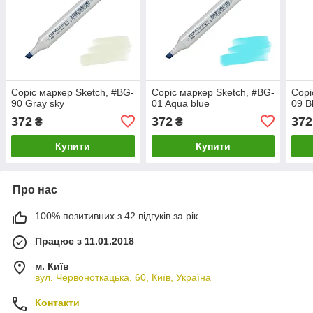
Copic маркер Sketch, #BG-
Copic маркер Sketch, #BG-
Copi
90 Gray sky
01 Aqua blue
09 B
372
372
372
₴
₴
Купити
Купити
Про нас
100% позитивних з 42 відгуків за рік
Працює з 11.01.2018
м. Київ
вул. Червоноткацька, 60, Київ, Україна
Контакти