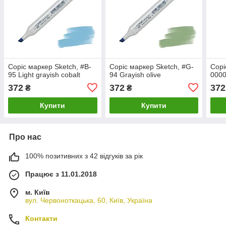
Copic маркер Sketch, #B-
Copic маркер Sketch, #G-
Copi
95 Light grayish cobalt
94 Grayish olive
0000
372
372
372
₴
₴
Купити
Купити
Про нас
100% позитивних з 42 відгуків за рік
Працює з 11.01.2018
м. Київ
вул. Червоноткацька, 60, Київ, Україна
Контакти