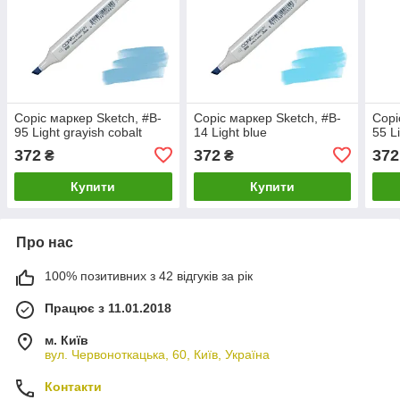
Copic маркер Sketch, #B-
Copic маркер Sketch, #B-
Copi
95 Light grayish cobalt
14 Light blue
55 L
372
372
372
₴
₴
Купити
Купити
Про нас
100% позитивних з 42 відгуків за рік
Працює з 11.01.2018
м. Київ
вул. Червоноткацька, 60, Київ, Україна
Контакти