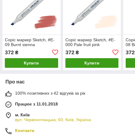
Copic маркер Sketch, #E-
Copic маркер Sketch, #E-
Copi
09 Burnt sienna
000 Pale fruit pink
08 B
372
372
372
₴
₴
Купити
Купити
Про нас
100% позитивних з 42 відгуків за рік
Працює з 11.01.2018
м. Київ
вул. Червоноткацька, 60, Київ, Україна
Контакти