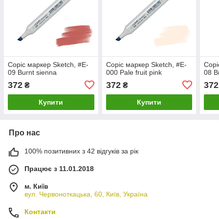
Copic маркер Sketch, #E-
Copic маркер Sketch, #E-
Copi
09 Burnt sienna
000 Pale fruit pink
08 B
372
372
372
₴
₴
Купити
Купити
Про нас
100% позитивних з 42 відгуків за рік
Працює з 11.01.2018
м. Київ
вул. Червоноткацька, 60, Київ, Україна
Контакти