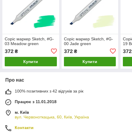
Copic маркер Sketch, #G-
Copic маркер Sketch, #G-
Copi
03 Meadow green
00 Jade green
19 B
372
372
372
₴
₴
Купити
Купити
Про нас
100% позитивних з 42 відгуків за рік
Працює з 11.01.2018
м. Київ
вул. Червоноткацька, 60, Київ, Україна
Контакти