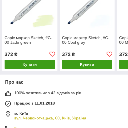
Copic маркер Sketch, #G-
Copic маркер Sketch, #C-
Copi
00 Jade green
00 Cool gray
00 
372
372
372
₴
₴
Купити
Купити
Про нас
100% позитивних з 42 відгуків за рік
Працює з 11.01.2018
м. Київ
вул. Червоноткацька, 60, Київ, Україна