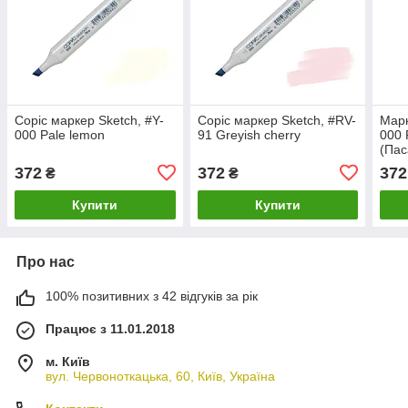
Copic маркер Sketch, #Y-
Copic маркер Sketch, #RV-
Марк
000 Pale lemon
91 Greyish cherry
000 
(Пас
пор
372
372
372
₴
₴
Купити
Купити
Про нас
100% позитивних з 42 відгуків за рік
Працює з 11.01.2018
м. Київ
вул. Червоноткацька, 60, Київ, Україна