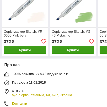
Copic маркер Sketch, #R-
Copic маркер Sketch, #G-
Copi
0000 Pink beryl
43 Pistachio
05 S
372
372
372
₴
₴
Купити
Купити
Про нас
100% позитивних з 42 відгуків за рік
Працює з 11.01.2018
м. Київ
вул. Червоноткацька, 60, Київ, Україна
Контакти