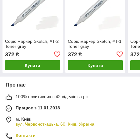
Copic маркер Sketch, #T-2
Copic маркер Sketch, #T-1
Copi
Toner gray
Toner gray
Tone
372
372
372
₴
₴
Купити
Купити
Про нас
100% позитивних з 42 відгуків за рік
Працює з 11.01.2018
м. Київ
вул. Червоноткацька, 60, Київ, Україна
Контакти