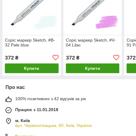
Copic маркер Sketch, #B-
Copic маркер Sketch, #V-
Copi
32 Pale blue
04 Lilac
91 P
372
372
372
₴
₴
Купити
Купити
Про нас
100% позитивних з 42 відгуків за рік
Працює з 11.01.2018
м. Київ
вул. Червоноткацька, 60, Київ, Україна