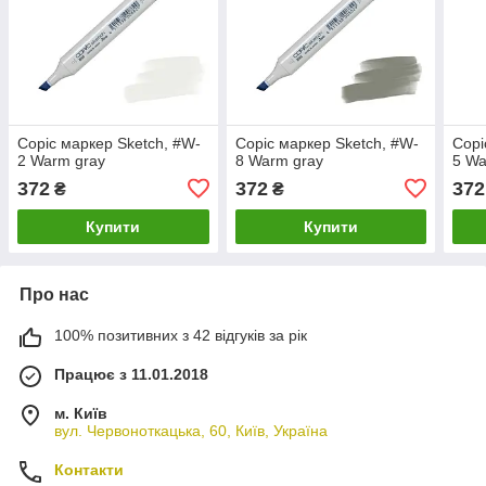
Copic маркер Sketch, #W-
Copic маркер Sketch, #W-
Copi
2 Warm gray
8 Warm gray
5 Wa
372
372
372
₴
₴
Купити
Купити
Про нас
100% позитивних з 42 відгуків за рік
Працює з 11.01.2018
м. Київ
вул. Червоноткацька, 60, Київ, Україна
Контакти