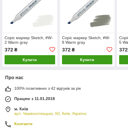
Copic маркер Sketch, #W-
Copic маркер Sketch, #W-
Copi
2 Warm gray
8 Warm gray
5 Wa
372
372
372
₴
₴
Купити
Купити
Про нас
100% позитивних з 42 відгуків за рік
Працює з 11.01.2018
м. Київ
вул. Червоноткацька, 60, Київ, Україна
Контакти