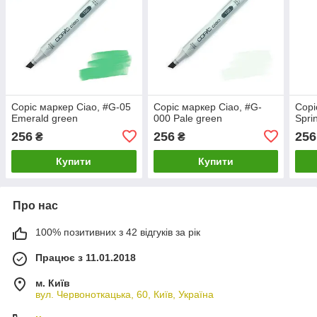
Copic маркер Ciao, #G-05
Copic маркер Ciao, #G-
Copi
Emerald green
000 Pale green
Spri
256
256
256
₴
₴
Купити
Купити
Про нас
100% позитивних з 42 відгуків за рік
Працює з 11.01.2018
м. Київ
вул. Червоноткацька, 60, Київ, Україна