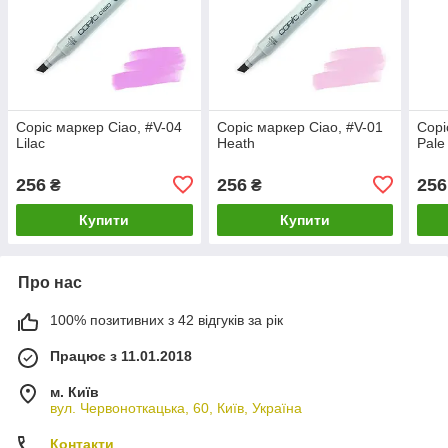
Copic маркер Ciao, #V-04
Copic маркер Ciao, #V-01
Copi
Lilac
Heath
Pale
256
256
256
₴
₴
Купити
Купити
Про нас
100% позитивних з 42 відгуків за рік
Працює з 11.01.2018
м. Київ
вул. Червоноткацька, 60, Київ, Україна
Контакти