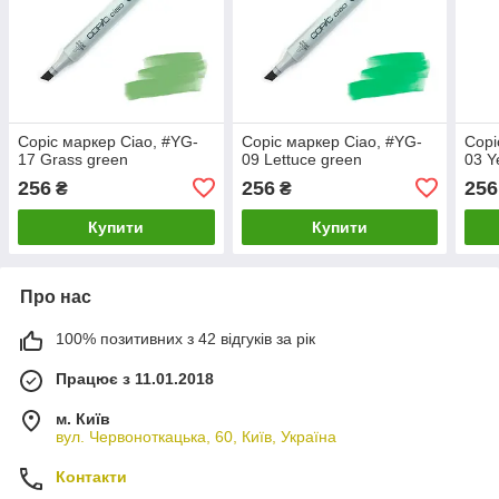
Copic маркер Ciao, #YG-
Copic маркер Ciao, #YG-
Copi
17 Grass green
09 Lettuce green
03 Y
256
256
256
₴
₴
Купити
Купити
Про нас
100% позитивних з 42 відгуків за рік
Працює з 11.01.2018
м. Київ
вул. Червоноткацька, 60, Київ, Україна
Контакти